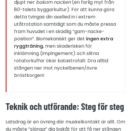
djupt ner
bakom nacken
(en farlig myt från
80-talets byggarkultur). För att kunna göra
detta tvingas din axelled in i extrem
utåtrotation samtidigt som du måste pressa
fram huvudet i en skadlig ”gam-nacke-
position”. Biomekaniskt ger det
ingen extra
ryggträning
, men skaderisken för
inklämning (impingement) och slitna
rotatorkuffar ökar katastrofalt. Dra alltid
stången ner mot nyckelbenen/övre
bröstkorgen!
Teknik och utförande: Steg för steg
Latsdrag är en övning där muskelkontakt är allt. Om
du måste ”slänga” dig bakåt för att få ner stången