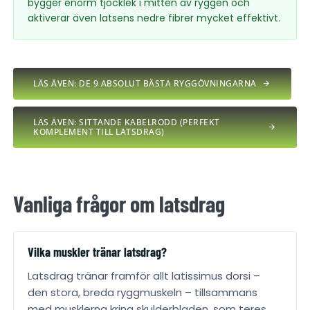
bygger enorm tjocklek i mitten av ryggen och
aktiverar även latsens nedre fibrer mycket effektivt.
LÄS ÄVEN: DE 9 ABSOLUT BÄSTA RYGGÖVNINGARNA
LÄS ÄVEN: SITTANDE KABELRODD (PERFEKT
KOMPLEMENT TILL LATSDRAG)
Vanliga frågor om latsdrag
Vilka muskler tränar latsdrag?
Latsdrag tränar framför allt latissimus dorsi –
den stora, breda ryggmuskeln – tillsammans
med musklerna kring skulderbladen, som teres