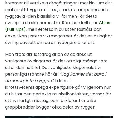
kommer till vertikala dragövningar i maskin. Om ditt
mål är att bygga en bred, stark och imponerande
ryggtavla (den klassiska V-formen) är detta
övningen du ska bemästra. Rörelsen imiterar
Chins
(Pull-ups)
, men eftersom du sitter fastlåst och
enkelt kan justera viktmagasinet är det en oslagbar
övning oavsett om du är nybörjare eller elit.
Men trots att latsdrag är en av de absolut
vanligaste övningarna, är det otroligt många som
utför den helt fel. Det vanligaste klagomålet vi
personliga tränare hör är:
”Jag känner det bara i
armarna, inte i ryggen”
. I denna
idrottsvetenskapliga expertguide går vi igenom hur
du hittar den perfekta muskelkontakten, varnar för
ett livsfarligt misstag, och förklarar hur olika
greppbredder bygger olika delar av ryggen!