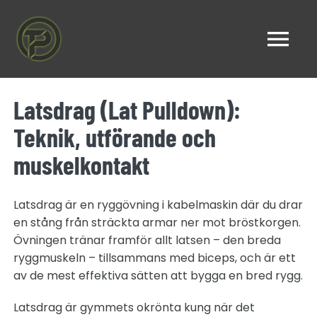
Fortsätt
till
webbplatsen
Tog
HEM
Nav
Latsdrag (Lat Pulldown):
Teknik, utförande och
PT ONLINE
muskelkontakt
PROGRAM
Latsdrag är en ryggövning i kabelmaskin där du drar
en stång från sträckta armar ner mot bröstkorgen.
Övningen tränar framför allt latsen – den breda
ARTIKLAR
ryggmuskeln – tillsammans med biceps, och är ett
av de mest effektiva sätten att bygga en bred rygg.
SOMMARKAMPANJ
Latsdrag är gymmets okrönta kung när det