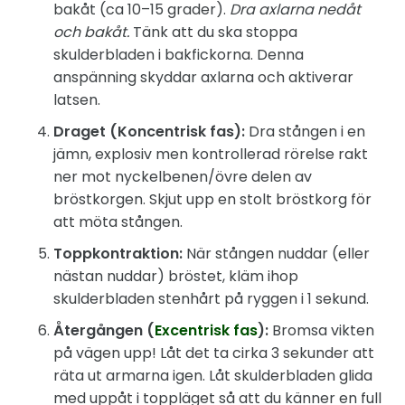
bakåt (ca 10–15 grader).
Dra axlarna nedåt
och bakåt.
Tänk att du ska stoppa
skulderbladen i bakfickorna. Denna
anspänning skyddar axlarna och aktiverar
latsen.
Draget (Koncentrisk fas):
Dra stången i en
jämn, explosiv men kontrollerad rörelse rakt
ner mot nyckelbenen/övre delen av
bröstkorgen. Skjut upp en stolt bröstkorg för
att möta stången.
Toppkontraktion:
När stången nuddar (eller
nästan nuddar) bröstet, kläm ihop
skulderbladen stenhårt på ryggen i 1 sekund.
Återgången (
Excentrisk fas
):
Bromsa vikten
på vägen upp! Låt det ta cirka 3 sekunder att
räta ut armarna igen. Låt skulderbladen glida
med uppåt i toppläget så att du känner en full