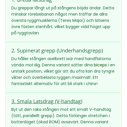
Du greppar långt ut på stångens böjda ändar. Detta
minskar rörelsebanan något men träffar de allra
översta ryggmusklerna (Teres Major) och latsens
övre fästen stenhårt, vilket bygger vidd högst upp
på ryggtavlan.
2. Supinerat grepp (Underhandsgrepp)
Du håller stången axelbrett isär med handflatorna
vända
mot
dig. Denna variant sätter dina
biceps
i en
urstark position, vilket gör att du ofta kan dra tyngre
vikter och överbelasta ryggen maximalt. Ett
fantastiskt alternativ för att bli stark i chins!
3. Smala Latsdrag (V-handtag)
Byt ut den raka stången mot ett smalt V-handtag
(tätt, parallellt grepp). Detta förlänger stretchen i
bottenläget (ökad ROM) avsevärt. Denna variant