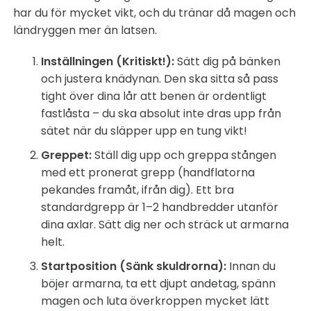
har du för mycket vikt, och du tränar då magen och
ländryggen mer än latsen.
Inställningen (Kritiskt!):
Sätt dig på bänken
och justera knädynan. Den ska sitta så pass
tight över dina lår att benen är ordentligt
fastlåsta – du ska absolut inte dras upp från
sätet när du släpper upp en tung vikt!
Greppet:
Ställ dig upp och greppa stången
med ett pronerat grepp (handflatorna
pekandes framåt, ifrån dig). Ett bra
standardgrepp är 1–2 handbredder utanför
dina axlar. Sätt dig ner och sträck ut armarna
helt.
Startposition (Sänk skuldrorna):
Innan du
böjer armarna, ta ett djupt andetag, spänn
magen och luta överkroppen mycket lätt