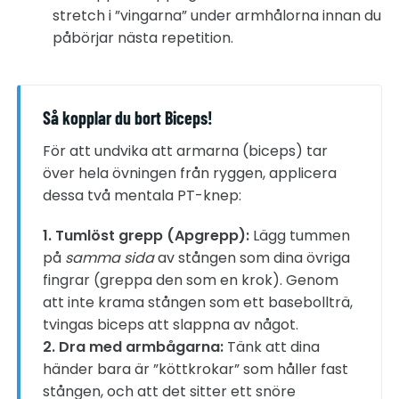
stretch i ”vingarna” under armhålorna innan du
påbörjar nästa repetition.
Så kopplar du bort Biceps!
För att undvika att armarna (biceps) tar
över hela övningen från ryggen, applicera
dessa två mentala PT-knep:
1. Tumlöst grepp (Apgrepp):
Lägg tummen
på
samma sida
av stången som dina övriga
fingrar (greppa den som en krok). Genom
att inte krama stången som ett basebollträ,
tvingas biceps att slappna av något.
2. Dra med armbågarna:
Tänk att dina
händer bara är ”köttkrokar” som håller fast
stången, och att det sitter ett snöre